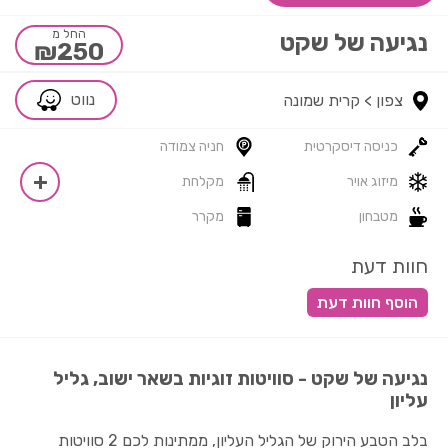
החל מ
נגיעה של שקט
₪250
נווט
צפון >
קרית שמונה
כניסה דיסקרטית
חניה צמודה
מיזוג אויר
מקלחת
מטבחון
מקרר
חוות דעת
נגיעה של שקט - סוויטות זוגיות בשאר ישוב, גליל
עליון
בלב הטבע הירוק של הגליל העליון, ממתינות לכם 2 סוויטות