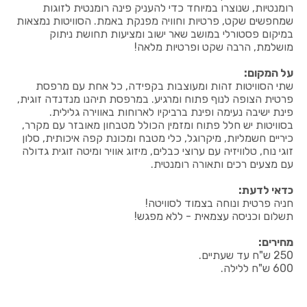
רומנטיות, שנוצרו במיוחד כדי להעניק פינה רומנטית לזוגות
שמחפשים שקט, פרטיות וחוויה מפנקת באמת. הסוויטות נמצאות
במיקום פסטורלי במושב שאר ישוב ומציעות תחושת ניתוק
מושלמת, הרבה שקט ופרטיות מלאה!
על המקום:
שתי הסוויטות זהות ומעוצבות בקפידה, כל אחת עם מרפסת
פרטית הצופה לנוף פתוח ומרגיע. במרפסת תיהנו מנדנדה זוגית,
פינת ישיבה נעימה ופינת ברביקיו לארוחות באווירה גלילית.
בסוויטות יש חלל פתוח ומזמין הכולל מטבחון מאובזר עם מקרר,
כיריים חשמליות, מיקרוגל, כלי מטבח ומכונת קפה איכותית, סלון
זוגי נוח, טלוויזיה עם ערוצי כבלים, מיזוג אוויר ומיטה זוגית גדולה
עם מצעים רכים ותאורה רומנטית.
כדאי לדעת:
חניה פרטית ונוחה בצמוד לסוויטה!
תשלום וכניסה עצמאית - ללא מפגש!
מחירים:
250 ש"ח עד שעתיים.
600 ש"ח ללילה.