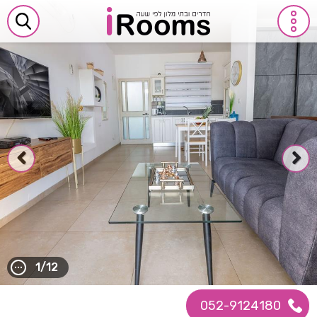
1/12
052-9124180