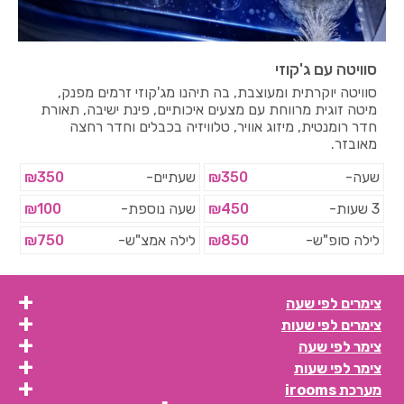
סוויטה עם ג'קוזי
סוויטה יוקרתית ומעוצבת, בה תיהנו מג'קוזי זרמים מפנק,
מיטה זוגית מרווחת עם מצעים איכותיים, פינת ישיבה, תאורת
חדר רומנטית, מיזוג אוויר, טלוויזיה בכבלים וחדר רחצה
מאובזר.
שעה-
₪350
שעתיים-
₪350
3 שעות-
₪450
שעה נוספת-
₪100
לילה סופ"ש-
₪850
לילה אמצ"ש-
₪750
צימרים לפי שעה
צימרים לפי שעות
צימר לפי שעה
צימר לפי שעות
מערכת irooms