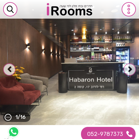
1/16
052-9787373