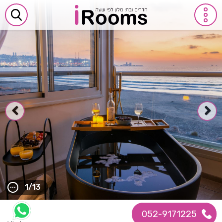
1/13
052-9171225