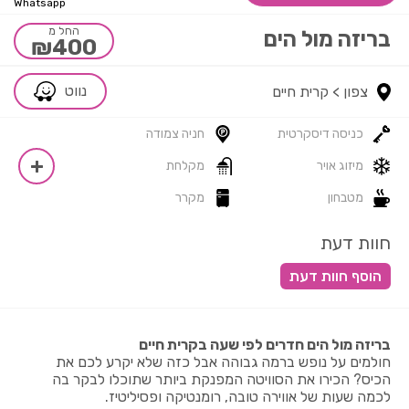
Whatsapp
החל מ
בריזה מול הים
₪400
נווט
צפון >
קרית חיים
כניסה דיסקרטית
חניה צמודה
מיזוג אויר
מקלחת
מטבחון
מקרר
חוות דעת
בריזה מול הים חדרים לפי שעה בקרית חיים
חולמים על נופש ברמה גבוהה אבל כזה שלא יקרע לכם את
הכיס? הכירו את הסוויטה המפנקת ביותר שתוכלו לבקר בה
לכמה שעות של אווירה טובה, רומנטיקה ופסיליטיז.