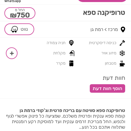
Whatsapp
החל מ
טרופיקנה ספא
₪750
נווט
מרכז >
רמת גן
כניסה דיסקרטית
חניה צמודה
מיזוג אויר
מקלחת
מטבחון
מקרר
חוות דעת
טרופיקנה ספא סוויטה עם בריכה פרטית וג'קוזי ברמת גן
קומת ספא ענקית ופרטית משלכם, שמציעה כל פינוק אפשרי לגוף
ולנפש, החל מבריכת זרמים ענקית ועד למוסיקת רקע רומנטית
שתלווה אתכם בכל רגע…