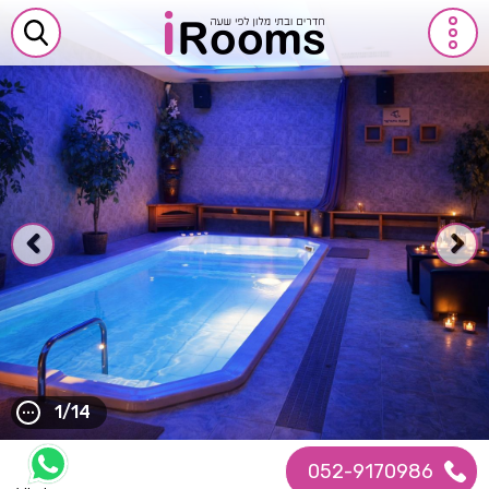
1/14
052-9170986