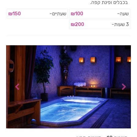
בכבלים ופינת קפה.
שעה-
₪100
שעתיים-
₪150
3 שעות-
₪200