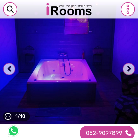
1/10
052-9097899