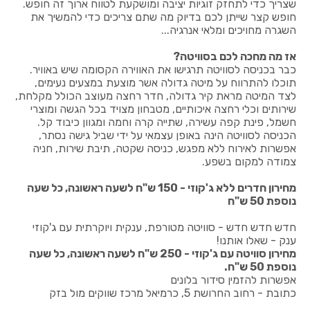
שצריך כדי לתחזק זוגיות יציבה ומושקעת לטווח ארוך זה חופש.
חופש קצר שייתן לכם בדיוק מה שתם צריכים כדי להמשיך את
השגרה מחויכים ומלאי אנרגיה...
אז מה מחכה לכם בסוויטה?
כבר בכניסה לסוויטה תרגישו את האווירה הקסומה שיש באוויר.
תוכלו להתרווח על מיטה גדולה אשר מוצעת במצעים נעימים,
לצד המיטה מראת קיר גדולה, חדר רחצה מעוצב הכולל מקלחת,
שירותים וכלי רחצה איכותיים, מטבחון מצויד בכל הגשה ומוצרי
חשמל, פינת קפה עשירה, שתייה קרה וחמה ומגוון כיבוד קל.
הכניסה לסוויטה הינה באופן עצמאי על ידי שביל גישה נסתר,
אפשרות לאירוח ללא מפגש, כניסה שקטה, תיבת שירות, חניה
צמודה למקום בשפע.
מחירון חדרים ללא ג'קוזי - 150 ש"ח לשעה ראשונה, כל שעה
נוספת 50 ש"ח
חדש חדש חדש - סוויטה מטורפת, ענקית ויוקרתית עם ג'קוזי
ענק - שאלו אותנו!
מחירון סוויטה עם ג'קוזי - 250 ש"ח לשעה ראשונה, כל שעה
נוספת 50 ש"ח.
אפשרות להזמין סידור בלונים
כתובת - רחוב החרושת 5, כרמיאל מרכז שווקים מול בזק