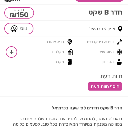
Whatsapp
החל מ
חדר B שקט
₪150
נווט
צפון >
כרמיאל
כניסה דיסקרטית
חניה צמודה
מיזוג אויר
מקלחת
מטבחון
מקרר
חוות דעת
חדר B שקט חדרים לפי שעה בכרמיאל
בואו להתאהב, להתרגש, להכיר את הזוגיות שלכם מחדש
בסוויטה מפנקת במיוחד המאובזרת בכל טוב. לפעמים כל מה