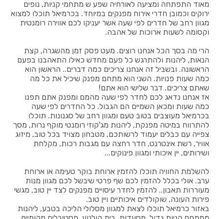
מאוד התפתחה ומציעה לאורחיה שפע ש מתחמי קניות, נופים
ירוקים וכמובן חדרי אירוח מפנקים במיוחד. בכרמיאל תוכלו למצוא
מגוון רחב של חדרים לפי שעה אשר יעניקו לכם אווירה רומנטית
וקסומה לשעות ארוכות של אהבה.
הרי מה בסך הכל אנחנו רוצים. מעט פסק זמן מהשגרה, קצת
הנאות, ליהנות ולהתרגש כל פעם מחדש כאילו התאהבנו בפעם
הראשונה. ובשביל זה אנחנו צריכים כמה דברים.. הראשון הוא
כמה שעות פנויות. השני הוא מתחם מפנק שיכיל את כל מה
שאתם צריכים. דבר שלישי הוא אתם!
אז אנחנו נדאג לכם לחדר לפי שעה מהמם ומפנק אתם תפנו
כמה שעות ומכאן השמיים הם הגבול. כל החדרים לפי שעה
בכרמיאל מעוצבים בטוב טעם ומגוון רחב של סגנונות. תוכלו
להתרווח במיטה מפנקת, ליהנות מג'קוזי רומנטי מוקף נרות, מסך
צפייה עם כבלים יעמוד לרשותכם, מטבחון מצויד בכל טוב, מיזוג
אוויר, רשת אינטרנט, חדר רחצה עם מגבות רכות, מקלחת
ושירותים, יין איכותי ומגוון פינוקים...
להשלמת החוויה תוכלו להזמין ארוחת בוקר טעימה או ארוחת
ערב. אולי בכלל להזמין לכם שף פרטי שיבשל לכם מגוון מנות
מעוררות תאבון.. להזמין לחדר עיסויים מפנקים לצד יין טוב, מגשי
פירות העונה, שוקולדים איכותיים ויין טוב.
באזור כרמיאל תוכלו לצאת למגוון מסלולי הליכה בטבע, ליהנות
ממתחם קניות גדול, מסעדות, בית קולנוע, פסטיבלים מקומיים