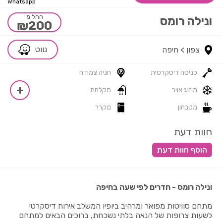
Whatsapp
החל מ
ונילה רומס
₪200
נווט
צפון >
חיפה
כניסה דיסקרטית
חניה צמודה
מיזוג אויר
מקלחת
מטבחון
מקרר
חוות דעת
ונילה רומס - חדרים לפי שעה בחיפה
מתחם סוויטות מפואר ומרהיב ביופיו המשלב אירוח דיסקרטי
לשעות צרופות של הנאה בלתי נשכחת, ברוכים הבאים למתחם