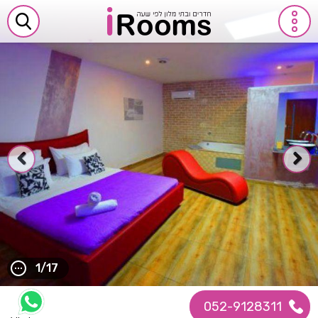
1/17
052-9128311