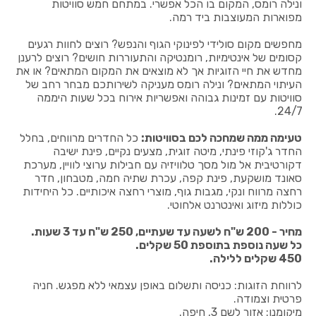
ונילה רומס, המקום בו הכל אפשרי. במתחם חמש סוויטות
מפוארות המעוצבות ביד רמה.
מחפשים מקום סולידי לפינוקי הגוף והנפש? רוצים לחוות רגעים
קסומים של אינטימיות, רומנטיקה והתעוררות חושים? רוצים לרענן
מחדש את חיי הזוגיות אך לא מוצאים את המקום המתאים? או את
העיתוי המתאים? ונילה רומס מעניקה לשירותכם מבחר רחב של
סוויטות עם זמינות גבוהה ואפשריות אירוח בכל שעות היממה
24/7.
טעימה ממה שמחכה לכם בסוויטות:
כל החדרים מרווחים, בחלל
החדר ג'קוזי פינתי, מיטה זוגית, מצעים נקיים, פינת ישיבה
דקורטיבית אל מול מסך טלוויזיה עם חבילות ערוצי לוויין, מערכת
סאונד מושקעת, פינת קפה, עכרת שתיה חמה, מטבחון, חדר
רחצה מרווח ונקי, מגבות גוף, מוצרי רחצה איכותיים. כל היחידות
כוללות מיזוג ואינטרנט אלחוטי.
מחיר - 200 ש"ח לשעה עד שעתיים, 250 ש"ח עד 3 שעות.
כל שעה נוספת בתוספת 50 שקלים.
450 שקלים ללילה.
לרווחת הזוגות: כניסה ותשלום באופן עצמאי ללא מפגש. חניה
פרטית וצמודה.
מיקומנו: אזור לשם 3, חיפה.