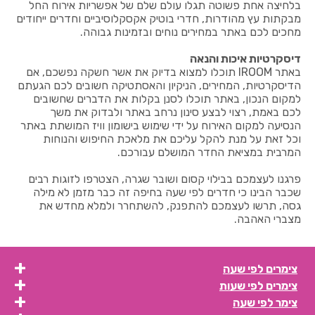
בלחיצה אחת פשוטה תגלו עולם שלם של אפשריות אירוח החל
מבקתות עץ מהודרות, חדרי בוטיק אקסקלוסיביים וחדרים ייחודים
מחכים לכם באתר במחירים נוחים ובזמינות גבוהה.
דיסקרטיות איכות והנאה
באתר IROOM תוכלו למצוא בדיוק את אשר חשקה נפשכם, אם
הדיסקרטיות, המחירים, הניקיון והאסתטיקה חשובים לכם הגעתם
למקום הנכון, באתר תוכלו לסנן בקלות את הדברים שחשובים
לכם באמת, רצוי לבצע סינון נרחב באתר ולבדוק את משך
הנסיעה למקום האירוח על ידי שימוש בישומון וויז המושתת באתר
וכל זאת על מנת להקל עליכם את מלאכת החיפוש והנוחות
המרבית במציאת החדר המושלם עבורכם.
פרגנו לעצמכם בבילוי קסום ושובר שגרה, הצטרפו לזוגות רבים
שכבר הבינו כי חדרים לפי שעה בחיפה זה כבר מזמן לא מילה
גסה, תרשו לעצמכם להתפנק, להשתחרר ולמלא מחדש את
מצברי האהבה.
צימרים לפי שעה
צימרים לפי שעות
צימר לפי שעה