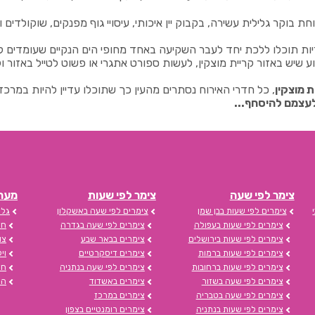
 בוקר גלילית עשירה, בקבוק יין איכותי, עיסויי גוף מפנקים, שוקולדים 
 תוכלו ללכת יחד לעבר השקיעה באחד מחופי הים הנקיים שעומדים לר
 שיש באזור קריית מוצקין, לעשות ספורט אתגרי או פשוט לטייל באזור 
 מוצקין
, כל חדרי האירוח נסתרים מהעין כך שתוכלו עדיין להיות במרכז העי
לעצמם להיסחף...
צימר לפי שעה
צימר לפי שעות
מערכת s
צימרים לפי שעות בבן שמן
צימרים לפי שעה באשקלון
גלי
צימרים לפי שעות בעפולה
צימרים לפי שעה בגדרה
חד
צימרים לפי שעות בירושלים
צימרים בבאר שבע
צו
צימרים לפי שעות ברמות
צימרים דיסקרטיים
וי
צימרים לפי שעות ברחובות
צימרים לפי שעה בנתניה
חד
צימרים לפי שעה בשזור
צימרים באשדוד
הצ
צימרים לפי שעה בטבריה
צימרים במרכז
צימרים לפי שעות בנתניה
צימרים רומנטיים בצפון