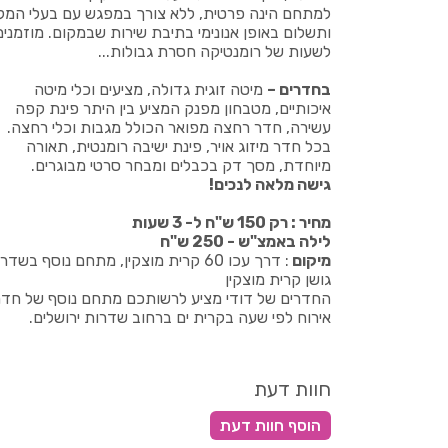
למתחם הינה פרטית, ללא צורך במפגש עם בעלי המק
ותשלום באופן אנונימי בתיבת שירות שבמקום. מוזמנים
לשעות של רומנטיקה חסרת גבולות...
בחדרים –
מיטה זוגית גדולה, מציעים וכלי מיטה
איכותיים, מטבחון מפנק המציע בין היתר פינת קפה
עשירה, חדר רחצה מפואר הכולל מגבות וכלי רחצה.
בכל חדר מיזוג אויר, פינת ישיבה רומנטית, תאורה
מיוחדת, מסך דק בכבלים ומבחר סרטי מבוגרים.
גישה מלאה לנכים!
מחיר : רק 150 ש"ח ל- 3 שעות
לילה באמצ"ש - 250 ש"ח
מיקום
: דרך עכו 60 קרית מוצקין, מתחם נוסף בשדר
גושן קרית מוצקין
החדרים של דודי מציע לרשותכם מתחם נוסף של חדר
אירוח לפי שעה בקרית ים ברחוב שדרות ירושלים.
חוות דעת