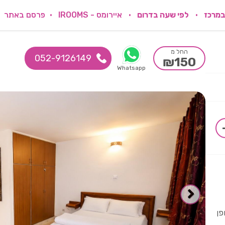
במרכז
לפי שעה בדרום
איירומס - IROOMS
פרסם באתר
החל מ
052-9126149
₪150
Whatsapp
פן