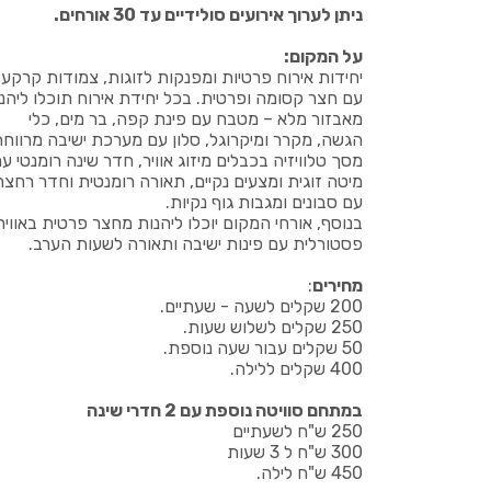
ניתן לערוך אירועים סולידיים עד 30 אורחים.
על המקום:
יחידות אירוח פרטיות ומפנקות לזוגות, צמודות קרקע,
עם חצר קסומה ופרטית. בכל יחידת אירוח תוכלו ליהנ
מאבזור מלא – מטבח עם פינת קפה, בר מים, כלי
הגשה, מקרר ומיקרוגל, סלון עם מערכת ישיבה מרווחת
מסך טלוויזיה בכבלים מיזוג אוויר, חדר שינה רומנטי ע
מיטה זוגית ומצעים נקיים, תאורה רומנטית וחדר רחצה
עם סבונים ומגבות גוף נקיות.
בנוסף, אורחי המקום יוכלו ליהנות מחצר פרטית באוויר
פסטורלית עם פינות ישיבה ותאורה לשעות הערב.
מחירים
:
200 שקלים לשעה - שעתיים.
250 שקלים לשלוש שעות.
50 שקלים עבור שעה נוספת.
400 שקלים ללילה.
במתחם סוויטה נוספת עם 2 חדרי שינה
250 ש"ח לשעתיים
300 ש"ח ל 3 שעות
450 ש"ח לילה.