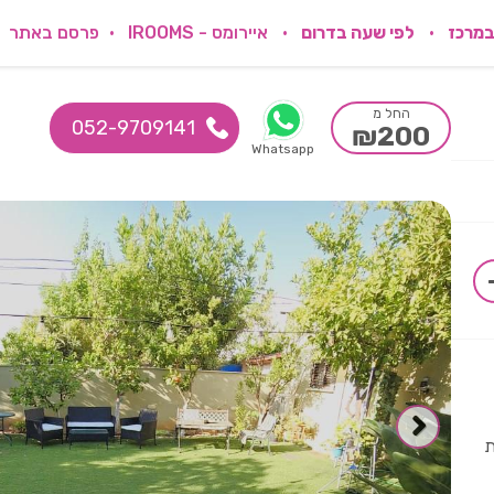
במרכז
לפי שעה בדרום
איירומס - IROOMS
פרסם באתר
החל מ
052-9709141
₪200
Whatsapp
ת