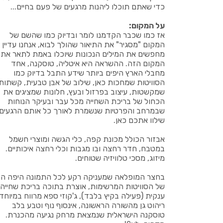
כדי שאתם תוכלו ליהנות מרגעים של פעם בחיים...
על המקום:
אז כמו שכבר הקדמנו לומר ובדיוק כמו שהשם של
המקום "מסגיר" את התיאור שהולך לבוא, אנחנו עדיין
מחפשים את המילים הנכונות שיוכלו באמת לתאר את
המקום הזה. ההשראה היא איטליה, טוסקנה, אחד
מחבלי הארץ היפים ביותר שידע התבל בדיוק כמו
הסוויטות שמחכות כאן, שילוב של אבן טבעית, קשתות
שמקשטות, עיצוב בפרזול ובעץ, חלונות שמציגים את
הכחול של בריכת השחייה מכל עבר ובעיקר הנוחות
שבמרחב והפרטיות שנשמרת לאורך כל אותם הרגעים
שילוו אתכם כאן.
אבזור הכולל מכונת קפה, כלי הגשה ומוצרי חשמל
במטבח, חדר רחצה ובו מגבות וכלי רחצה איכותיים.
מיזוג, מסכי טלוויזיה שטוחים.
בחצר המופלאה שמעניקה רקע לכל התמונה היפה הז
של הסוויטות המרשימות, אוצרת בתוכה בריכת שחייה
ענקית (פעילה בקיץ בלבד), ג'קוזי ספא מרווח במיוחד,
ריהוט גן מהשורה הראשונה, אינסוף נוף וטבע בלב
טוסקנה הישראלית שנמצאת מרחק נגיעה מהכנרת.