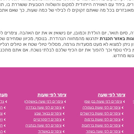
ם, ביחד עם האווירה הייחודית למקום והשלווה הטבעית ששוררת בו, תור
ם מאובזרים בכל מה שאתם זקוקים לו לבילוי של כמה שעות, כך שאם אתם
 סיום תואר, יום הולדת וכמובן, יום נישואין או את יום האהבה. צימרים לפ
וגות באזור הכנרת
יתרגשו מהמחווה הנהדרת. בנוסף, מכיוון שמחירם של 
 ניתן למצוא לא מעט מסעדות גורמה, מסלולי טיולי שטח או טיולים רגליים
ן בילוי נוסף וכך להפוך את יום הכיף שלכם לבלתי נשכח. אם אתם מתכנני
גשו מחדש.
צימר לפי שעה
צימר לפי שעות
מערכת s
צימרים לפי שעות בבן שמן
צימרים לפי שעה באשקלון
גלי
צימרים לפי שעות בעפולה
צימרים לפי שעה בגדרה
חד
צימרים לפי שעות בירושלים
צימרים בבאר שבע
צו
צימרים לפי שעות ברמות
צימרים דיסקרטיים
וי
צימרים לפי שעות ברחובות
צימרים לפי שעה בנתניה
חד
צימרים לפי שעה בשזור
צימרים באשדוד
הצ