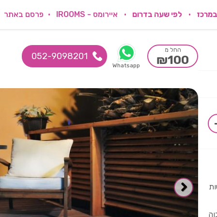
במרכז
לפי שעה בדרום
איירומס - IROOMS
פרסם באתר
החל מ
052-9098201
₪100
Whatsapp
ות
וה